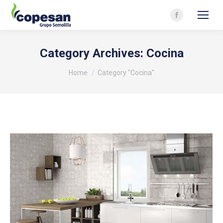
Facebook
page
opens
Category Archives:
Cocina
in
You are here:
new
Home
Category "Cocina"
window