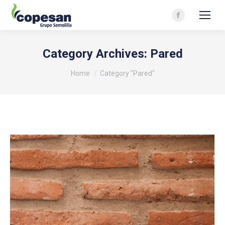
Facebook
page
opens
Category Archives:
Pared
in
You are here:
new
Home
Category "Pared"
window