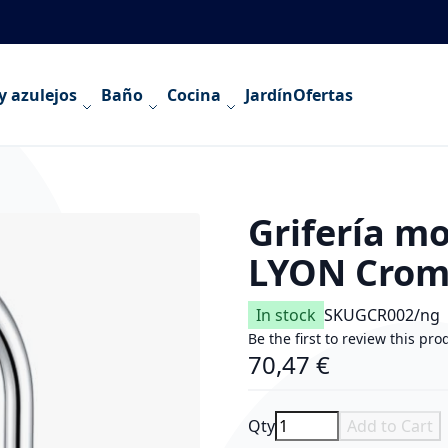
y azulejos
Baño
Cocina
Jardín
Ofertas
Grifería m
LYON Cro
In stock
SKU
GCR002/ng
Be the first to review this pro
70,47 €
Qty
Add to Cart