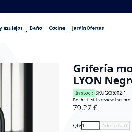
y azulejos
Baño
Cocina
Jardín
Ofertas
Grifería m
LYON Negr
In stock
SKU
GCR002-1
Be the first to review this pro
79,27 €
Qty
Add to Cart