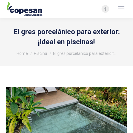
Facebook
page
opens
El gres porcelánico para exterior:
in
¡ideal en piscinas!
new
You are here:
window
Home
Piscina
El gres porcelánico para exterior:…