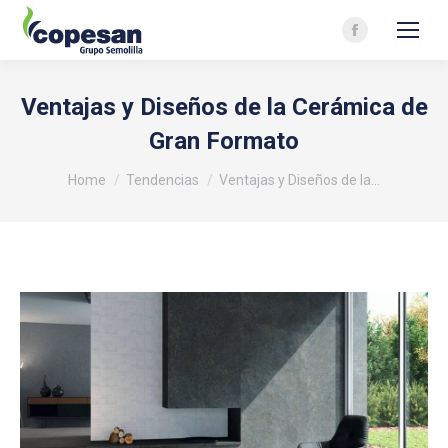
Facebook
page
opens
Ventajas y Diseños de la Cerámica de
in
Gran Formato
new
You are here:
window
Home
Tendencias
Ventajas y Diseños de la…